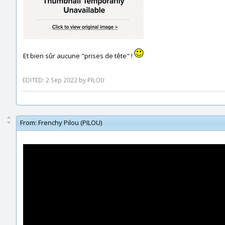
Et bien sûr aucune "prises de tête" !
EDITED: 2 Sep 2022 by PILOU
From:
Frenchy Pilou (PILOU)