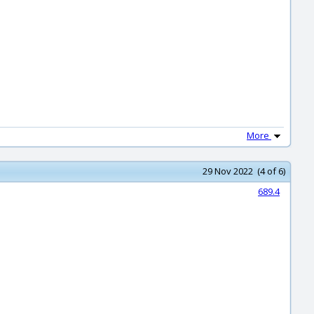
More
29 Nov 2022 (4 of 6)
689.4