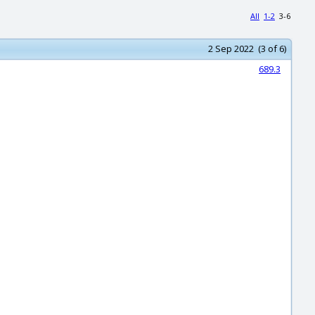
All
1-2
3-6
2 Sep 2022 (3 of 6)
689.3