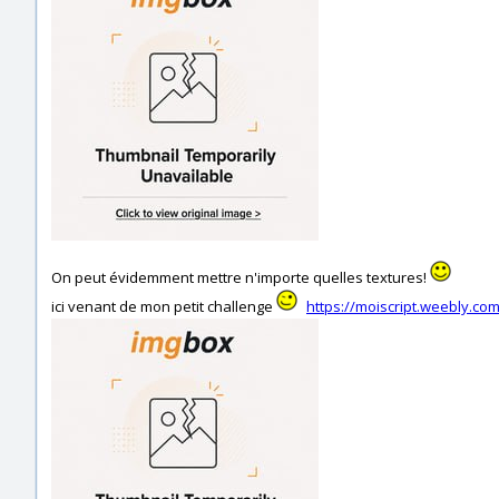
On peut évidemment mettre n'importe quelles textures!
ici venant de mon petit challenge
https://moiscript.weebly.co