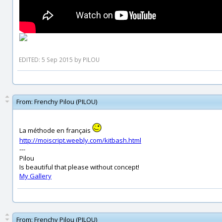
EDITED: 5 Sep 2015 by PILOU
From:
Frenchy Pilou (PILOU)
La méthode en français
http://moiscript.weebly.com/kitbash.html
---
Pilou
Is beautiful that please without concept!
My Gallery
From:
Frenchy Pilou (PILOU)