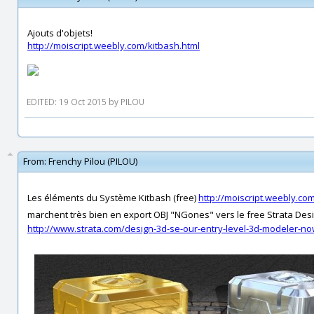
Ajouts d'objets!
http://moiscript.weebly.com/kitbash.html
EDITED: 19 Oct 2015 by PILOU
From:
Frenchy Pilou (PILOU)
Les éléments du Système Kitbash (free)
http://moiscript.weebly.co
marchent très bien en export OBJ "NGones" vers le free Strata Desi
http://www.strata.com/design-3d-se-our-entry-level-3d-modeler-no