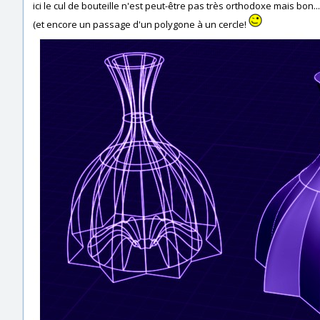
ici le cul de bouteille n'est peut-être pas très orthodoxe mais bon..
(et encore un passage d'un polygone à un cercle!