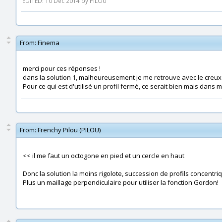
EDITED: 10 Dec 2014 by PILOU
From:
Finema
merci pour ces réponses !
dans la solution 1, malheureusement je me retrouve avec le creux et 
Pour ce qui est d'utilisé un profil fermé, ce serait bien mais dans 
From:
Frenchy Pilou (PILOU)
<< il me faut un octogone en pied et un cercle en haut
Donc la solution la moins rigolote, succession de profils concentri
Plus un maillage perpendiculaire pour utiliser la fonction Gordon!