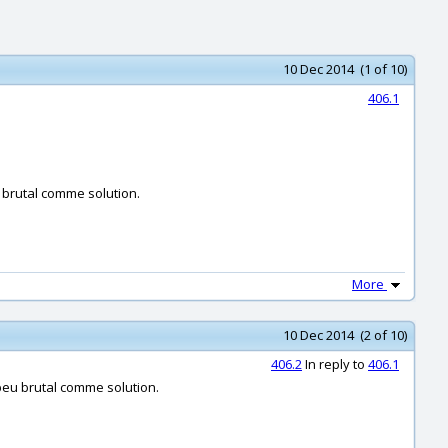
10 Dec 2014 (1 of 10)
406.1
u brutal comme solution.
More
10 Dec 2014 (2 of 10)
406.2
In reply to
406.1
 peu brutal comme solution.