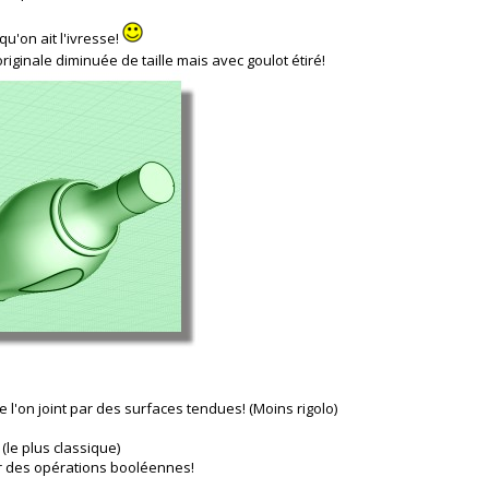
u'on ait l'ivresse!
'originale diminuée de taille mais avec goulot étiré!
e l'on joint par des surfaces tendues! (Moins rigolo)
(le plus classique)
ar des opérations booléennes!