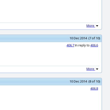
More
10 Dec 2014 (7 of 10)
406.7
In reply to
406.6
More
10 Dec 2014 (8 of 10)
406.8