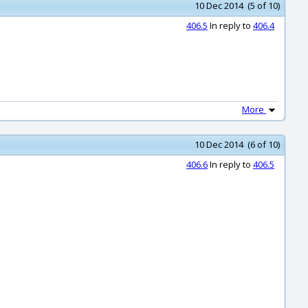
10 Dec 2014 (5 of 10)
406.5
In reply to
406.4
More
10 Dec 2014 (6 of 10)
406.6
In reply to
406.5