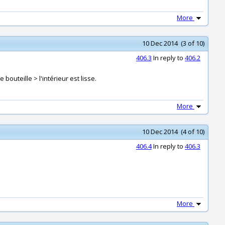
More
10 Dec 2014 (3 of 10)
406.3
In reply to
406.2
outeille > l'intérieur est lisse.
More
10 Dec 2014 (4 of 10)
406.4
In reply to
406.3
More