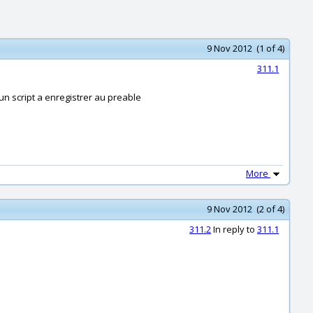
9 Nov 2012 (1 of 4)
311.1
 un script a enregistrer au preable
More
9 Nov 2012 (2 of 4)
311.2
In reply to
311.1