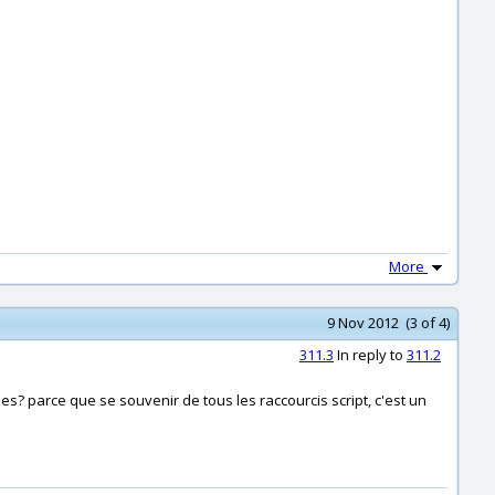
More
9 Nov 2012 (3 of 4)
311.3
In reply to
311.2
ones? parce que se souvenir de tous les raccourcis script, c'est un