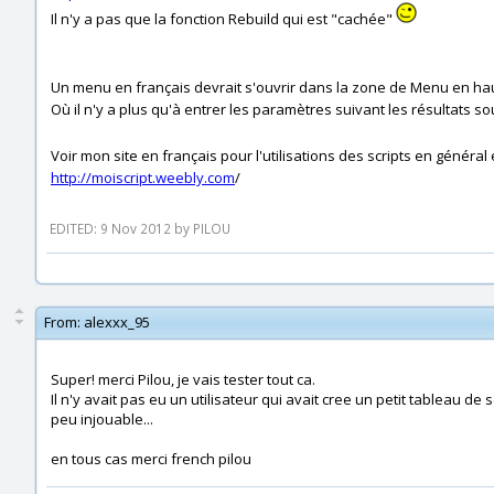
Il n'y a pas que la fonction Rebuild qui est "cachée"
Un menu en français devrait s'ouvrir dans la zone de Menu en hau
Où il n'y a plus qu'à entrer les paramètres suivant les résultats so
Voir mon site en français pour l'utilisations des scripts en général 
http://moiscript.weebly.com
/
EDITED: 9 Nov 2012 by PILOU
From:
alexxx_95
Super! merci Pilou, je vais tester tout ca.
Il n'y avait pas eu un utilisateur qui avait cree un petit tableau d
peu injouable...
en tous cas merci french pilou