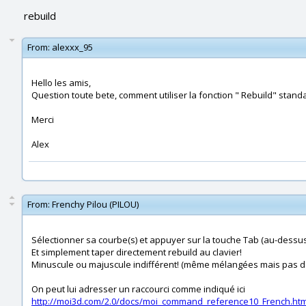
rebuild
From:
alexxx_95
Hello les amis,
Question toute bete, comment utiliser la fonction " Rebuild" standar
Merci
Alex
From:
Frenchy Pilou (PILOU)
Sélectionner sa courbe(s) et appuyer sur la touche Tab (au-dessus
Et simplement taper directement rebuild au clavier!
Minuscule ou majuscule indifférent! (même mélangées mais pas d'
On peut lui adresser un raccourci comme indiqué ici
http://moi3d.com/2.0/docs/moi_command_reference10_French.