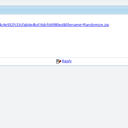
=4c4e932fc33cfab6e4bd16dcfdd980ed&filename=Randomize.zip
Reply