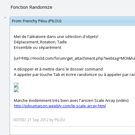
Fonction Randomize
From:
Frenchy Pilou (PILOU)
Met de l'aléatoire dans une sélection d'objets!
Déplacement, Rotation, Taille
Ensemble ou séparément
[url=http://moi3d.com/forum/get_attachment.php?webtag=MOI&h
A dézipper et à mettre dans le dossier command
A appeler par touche Tab et écrire randomize ou à appeler par rac
Marche évidemment très bien avec l'ancien Scale Array (vidéo)
http://piloumaison.weebly.com/le-scale-array.html
EDITED: 21 Sep 2012 by PILOU