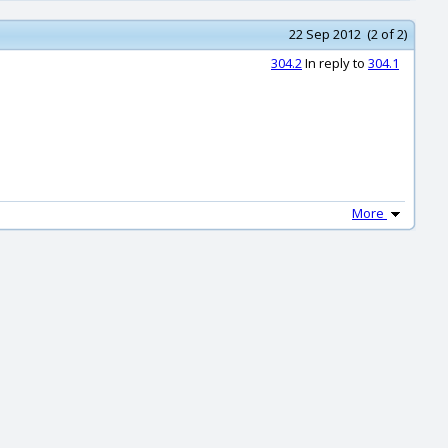
22 Sep 2012 (2 of 2)
304.2
In reply to
304.1
More