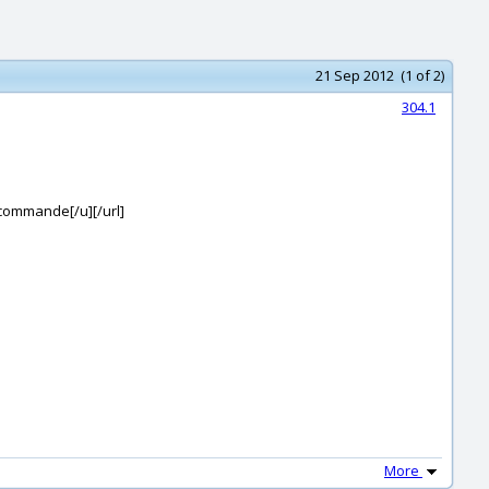
21 Sep 2012 (1 of 2)
304.1
ommande[/u][/url]
More