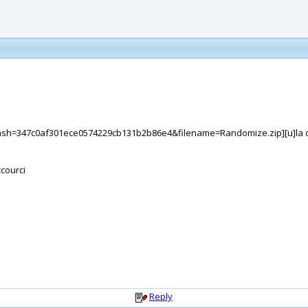
ash=347c0af301ece0574229cb131b2b86e4&filename=Randomize.zip][u]la c
courci
Reply