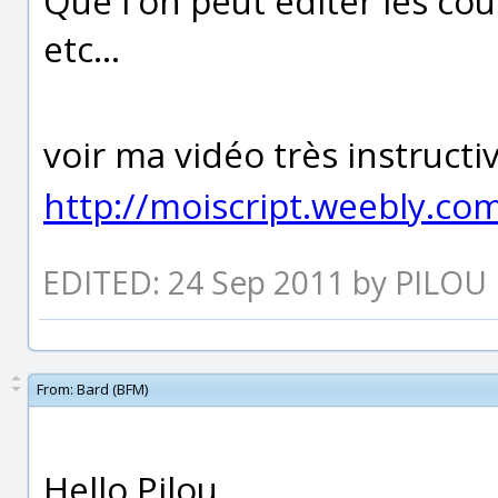
Que l'on peut éditer les cou
etc...
voir ma vidéo très instructi
http://moiscript.weebly.co
EDITED: 24 Sep 2011 by PILOU
From:
Bard (BFM)
Hello Pilou,