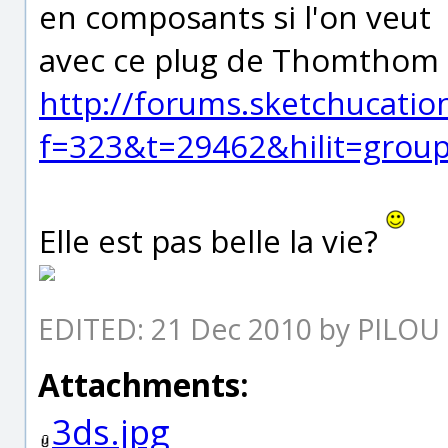
en composants si l'on veut
avec ce plug de Thomthom (c
http://forums.sketchucatio
f=323&t=29462&hilit=gro
Elle est pas belle la vie?
EDITED: 21 Dec 2010 by PILOU
Attachments:
3ds.jpg