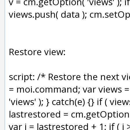
v = cm.getOption( 'views' ); if 
views.push( data ); cm.setOpt
Restore view:
script: /* Restore the next v
= moi.command; var views = n
'views' ); } catch(e) {} if ( vie
lastrestored = cm.getOption( 
var i = lastrestored + 1; if ( i