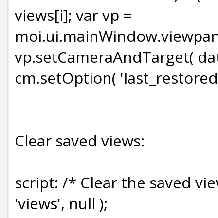
views[i]; var vp =
moi.ui.mainWindow.viewpane
vp.setCameraAndTarget( data
cm.setOption( 'last_restored_v
Clear saved views:
script: /* Clear the saved 
'views', null );