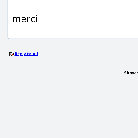
merci
Reply to All
Show 