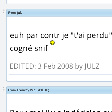
From:
julz
euh par contr je "t'ai perdu
cogné snif
EDITED: 3 Feb 2008 by JULZ
From:
Frenchy Pilou (PILOU)