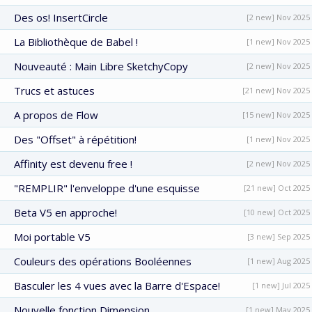
Des os! InsertCircle
[2 new] Nov 2025
La Bibliothèque de Babel !
[1 new] Nov 2025
Nouveauté : Main Libre SketchyCopy
[2 new] Nov 2025
Trucs et astuces
[21 new] Nov 2025
A propos de Flow
[15 new] Nov 2025
Des "Offset" à répétition!
[1 new] Nov 2025
Affinity est devenu free !
[2 new] Nov 2025
"REMPLIR" l'enveloppe d'une esquisse
[21 new] Oct 2025
Beta V5 en approche!
[10 new] Oct 2025
Moi portable V5
[3 new] Sep 2025
Couleurs des opérations Booléennes
[1 new] Aug 2025
Basculer les 4 vues avec la Barre d'Espace!
[1 new] Jul 2025
Nouvelle fonction Dimension
[1 new] May 2025