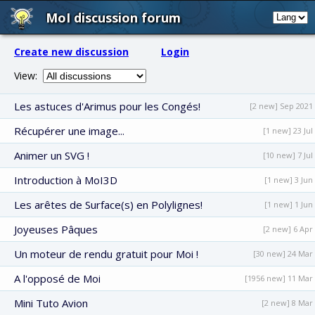
MoI discussion forum
Create new discussion
Login
View:
Les astuces d'Arimus pour les Congés!
[2 new] Sep 2021
Récupérer une image...
[1 new] 23 Jul
Animer un SVG !
[10 new] 7 Jul
Introduction à MoI3D
[1 new] 3 Jun
Les arêtes de Surface(s) en Polylignes!
[1 new] 1 Jun
Joyeuses Pâques
[2 new] 6 Apr
Un moteur de rendu gratuit pour Moi !
[30 new] 24 Mar
A l'opposé de Moi
[1956 new] 11 Mar
Mini Tuto Avion
[2 new] 8 Mar