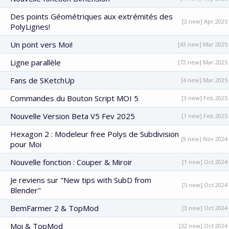
Des points Géométriques aux extrémités des
[2 new] Apr 2025
PolyLignes!
Un pont vers Moi!
[43 new] Mar 2025
Ligne parallèle
[72 new] Mar 2025
Fans de SKetchUp
[4 new] Mar 2025
Commandes du Bouton Script MOI 5
[3 new] Feb 2025
Nouvelle Version Beta V5 Fev 2025
[1 new] Feb 2025
Hexagon 2 : Modeleur free Polys de Subdivision
[9 new] Nov 2024
pour Moi
Nouvelle fonction : Couper & Miroir
[1 new] Oct 2024
Je reviens sur "New tips with SubD from
[5 new] Oct 2024
Blender"
BemFarmer 2 & TopMod
[3 new] Oct 2024
Moi & TopMod
[32 new] Oct 2024