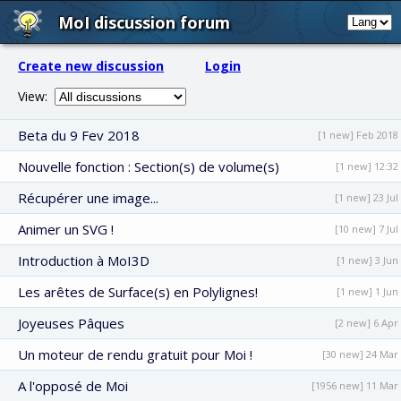
MoI discussion forum
Create new discussion
Login
View:
Beta du 9 Fev 2018
[1 new] Feb 2018
Nouvelle fonction : Section(s) de volume(s)
[1 new] 12:32
Récupérer une image...
[1 new] 23 Jul
Animer un SVG !
[10 new] 7 Jul
Introduction à MoI3D
[1 new] 3 Jun
Les arêtes de Surface(s) en Polylignes!
[1 new] 1 Jun
Joyeuses Pâques
[2 new] 6 Apr
Un moteur de rendu gratuit pour Moi !
[30 new] 24 Mar
A l'opposé de Moi
[1956 new] 11 Mar