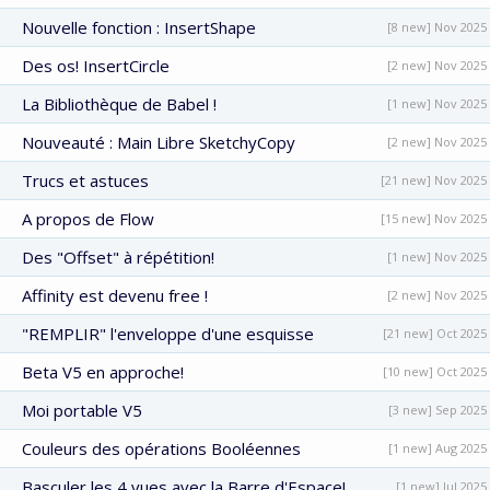
Nouvelle fonction : InsertShape
[8 new] Nov 2025
Des os! InsertCircle
[2 new] Nov 2025
La Bibliothèque de Babel !
[1 new] Nov 2025
Nouveauté : Main Libre SketchyCopy
[2 new] Nov 2025
Trucs et astuces
[21 new] Nov 2025
A propos de Flow
[15 new] Nov 2025
Des "Offset" à répétition!
[1 new] Nov 2025
Affinity est devenu free !
[2 new] Nov 2025
"REMPLIR" l'enveloppe d'une esquisse
[21 new] Oct 2025
Beta V5 en approche!
[10 new] Oct 2025
Moi portable V5
[3 new] Sep 2025
Couleurs des opérations Booléennes
[1 new] Aug 2025
Basculer les 4 vues avec la Barre d'Espace!
[1 new] Jul 2025