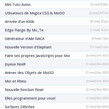
Mini Tuto Avion
[2 new] 8 Mar
Utlisateurs de Magica CSG & Moi3D
[2 new] 25 Feb
Arrivée d'un n00b
[8 new] 23 Jan
Edge Flange By Mo_Te
[1 new] 13 Jan
Générateur d'Aile NACA
[4 new] 7 Jan
Nouvelle Version d'Elephant
[11 new] 3 Jan
Faire ses propres JavaScripts pour Moi
[5 new] Dec 2025
Joyeux Noël!
[1 new] Dec 2025
Animer des Objets de Moi3D
[1 new] Dec 2025
MoI et Rhino
[6 new] Dec 2025
Nouvelle fonction Flow!
[2 new] Nov 2025
Elles programment pour vous!
[1 new] Nov 2025
Surfaces Zébrées
[1 new] Nov 2025