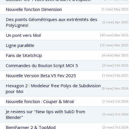
Nouvelle fonction Dimension
[1 new] May 2025
Des points Géométriques aux extrémités des
[2 new] Apr 2025
PolyLignes!
Un pont vers Moi!
[43 new] Mar 2025
Ligne parallèle
[72 new] Mar 2025
Fans de SKetchUp
[4 new] Mar 2025
Commandes du Bouton Script MOI 5
[3 new] Feb 2025
Nouvelle Version Beta V5 Fev 2025
[1 new] Feb 2025
Hexagon 2 : Modeleur free Polys de Subdivision
[9 new] Nov 2024
pour Moi
Nouvelle fonction : Couper & Miroir
[1 new] Oct 2024
Je reviens sur "New tips with SubD from
[5 new] Oct 2024
Blender"
BemFarmer 2 & TopMod
[3 new] Oct 2024