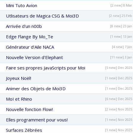
Mini Tuto Avion
[2 new] 8 Mar
Utlisateurs de Magica CSG & Moi3D
[2 new] 25 Feb
Arrivée d'un n00b
[8 new] 23 Jan
Edge Flange By Mo_Te
[1 new] 13 Jan
Générateur d'Aile NACA
[4 new] 7 Jan
Nouvelle Version d'Elephant
[11 new] 3 Jan
Faire ses propres JavaScripts pour Moi
[5 new] Dec 2025
Joyeux Noël!
[1 new] Dec 2025
Animer des Objets de Moi3D
[1 new] Dec 2025
MoI et Rhino
[6 new] Dec 2025
Nouvelle fonction Flow!
[2 new] Nov 2025
Elles programment pour vous!
[1 new] Nov 2025
Surfaces Zébrées
[1 new] Nov 2025