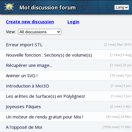
MoI discussion forum
Create new discussion
Login
View:
Erreur import STL
[2 new] Mar 2016
Nouvelle fonction : Section(s) de volume(s)
[1 new] 9 Aug
Récupérer une image...
[1 new] 23 Jul
Animer un SVG !
[10 new] 7 Jul
Introduction à MoI3D
[1 new] 3 Jun
Les arêtes de Surface(s) en Polylignes!
[1 new] 1 Jun
Joyeuses Pâques
[2 new] 6 Apr
Un moteur de rendu gratuit pour Moi !
[30 new] 24 Mar
A l'opposé de Moi
[1956 new] 11 Mar