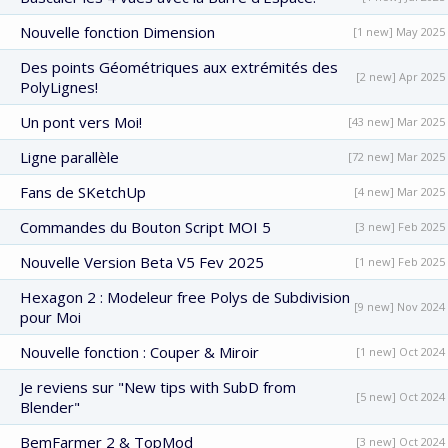
Nouvelle fonction Dimension
[1 new] May 2025
Des points Géométriques aux extrémités des
[2 new] Apr 2025
PolyLignes!
Un pont vers Moi!
[43 new] Mar 2025
Ligne parallèle
[72 new] Mar 2025
Fans de SKetchUp
[4 new] Mar 2025
Commandes du Bouton Script MOI 5
[3 new] Feb 2025
Nouvelle Version Beta V5 Fev 2025
[1 new] Feb 2025
Hexagon 2 : Modeleur free Polys de Subdivision
[9 new] Nov 2024
pour Moi
Nouvelle fonction : Couper & Miroir
[1 new] Oct 2024
Je reviens sur "New tips with SubD from
[5 new] Oct 2024
Blender"
BemFarmer 2 & TopMod
[3 new] Oct 2024