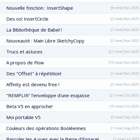
Nouvelle fonction : InsertShape
[8 new] Nov 2025
Des os! InsertCircle
[2 new] Nov 2025
La Bibliothèque de Babel !
[1 new] Nov 2025
Nouveauté : Main Libre SketchyCopy
[2 new] Nov 2025
Trucs et astuces
[21 new] Nov 2025
A propos de Flow
[15 new] Nov 2025
Des "Offset" à répétition!
[1 new] Nov 2025
Affinity est devenu free !
[2 new] Nov 2025
"REMPLIR" l'enveloppe d'une esquisse
[21 new] Oct 2025
Beta V5 en approche!
[10 new] Oct 2025
Moi portable V5
[3 new] Sep 2025
Couleurs des opérations Booléennes
[1 new] Aug 2025
Basculer les 4 vues avec la Barre d'Espace!
[1 new] Jul 2025