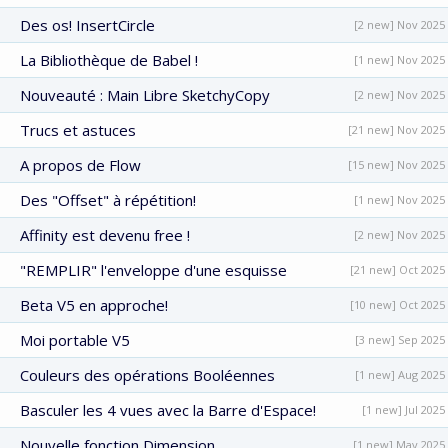
Des os! InsertCircle
[2 new] Nov 2025
La Bibliothèque de Babel !
[1 new] Nov 2025
Nouveauté : Main Libre SketchyCopy
[2 new] Nov 2025
Trucs et astuces
[21 new] Nov 2025
A propos de Flow
[15 new] Nov 2025
Des "Offset" à répétition!
[1 new] Nov 2025
Affinity est devenu free !
[2 new] Nov 2025
"REMPLIR" l'enveloppe d'une esquisse
[21 new] Oct 2025
Beta V5 en approche!
[10 new] Oct 2025
Moi portable V5
[3 new] Sep 2025
Couleurs des opérations Booléennes
[1 new] Aug 2025
Basculer les 4 vues avec la Barre d'Espace!
[1 new] Jul 2025
Nouvelle fonction Dimension
[1 new] May 2025