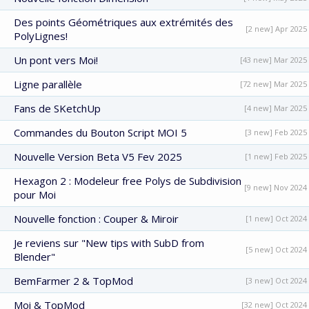
Des points Géométriques aux extrémités des
[2 new] Apr 2025
PolyLignes!
Un pont vers Moi!
[43 new] Mar 2025
Ligne parallèle
[72 new] Mar 2025
Fans de SKetchUp
[4 new] Mar 2025
Commandes du Bouton Script MOI 5
[3 new] Feb 2025
Nouvelle Version Beta V5 Fev 2025
[1 new] Feb 2025
Hexagon 2 : Modeleur free Polys de Subdivision
[9 new] Nov 2024
pour Moi
Nouvelle fonction : Couper & Miroir
[1 new] Oct 2024
Je reviens sur "New tips with SubD from
[5 new] Oct 2024
Blender"
BemFarmer 2 & TopMod
[3 new] Oct 2024
Moi & TopMod
[32 new] Oct 2024