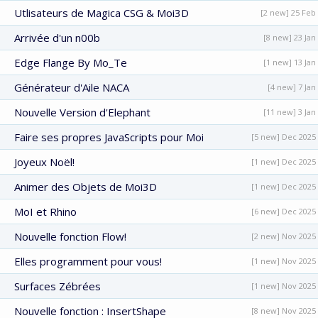
Utlisateurs de Magica CSG & Moi3D
[2 new] 25 Feb
Arrivée d'un n00b
[8 new] 23 Jan
Edge Flange By Mo_Te
[1 new] 13 Jan
Générateur d'Aile NACA
[4 new] 7 Jan
Nouvelle Version d'Elephant
[11 new] 3 Jan
Faire ses propres JavaScripts pour Moi
[5 new] Dec 2025
Joyeux Noël!
[1 new] Dec 2025
Animer des Objets de Moi3D
[1 new] Dec 2025
MoI et Rhino
[6 new] Dec 2025
Nouvelle fonction Flow!
[2 new] Nov 2025
Elles programment pour vous!
[1 new] Nov 2025
Surfaces Zébrées
[1 new] Nov 2025
Nouvelle fonction : InsertShape
[8 new] Nov 2025