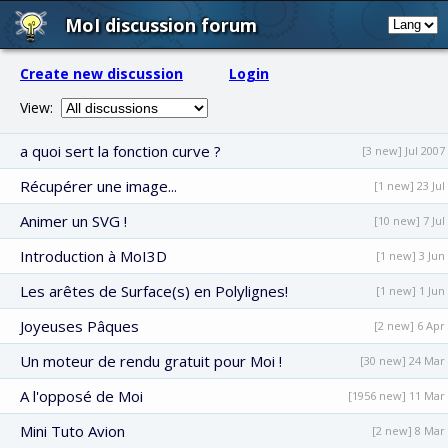
MoI discussion forum
Create new discussion
Login
View:
a quoi sert la fonction curve ?
[3 new] Jul 2007
Récupérer une image...
[1 new] 23 Jul
Animer un SVG !
[10 new] 7 Jul
Introduction à MoI3D
[1 new] 3 Jun
Les arêtes de Surface(s) en Polylignes!
[1 new] 1 Jun
Joyeuses Pâques
[2 new] 6 Apr
Un moteur de rendu gratuit pour Moi !
[30 new] 24 Mar
A l'opposé de Moi
[1956 new] 11 Mar
Mini Tuto Avion
[2 new] 8 Mar