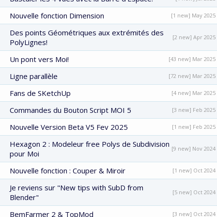
Nouvelle fonction Dimension
[1 new] May 2025
Des points Géométriques aux extrémités des
[2 new] Apr 2025
PolyLignes!
Un pont vers Moi!
[43 new] Mar 2025
Ligne parallèle
[72 new] Mar 2025
Fans de SKetchUp
[4 new] Mar 2025
Commandes du Bouton Script MOI 5
[3 new] Feb 2025
Nouvelle Version Beta V5 Fev 2025
[1 new] Feb 2025
Hexagon 2 : Modeleur free Polys de Subdivision
[9 new] Nov 2024
pour Moi
Nouvelle fonction : Couper & Miroir
[1 new] Oct 2024
Je reviens sur "New tips with SubD from
[5 new] Oct 2024
Blender"
BemFarmer 2 & TopMod
[3 new] Oct 2024