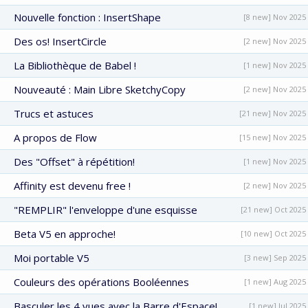
Nouvelle fonction : InsertShape
[8 new] Nov 2025
Des os! InsertCircle
[2 new] Nov 2025
La Bibliothèque de Babel !
[1 new] Nov 2025
Nouveauté : Main Libre SketchyCopy
[2 new] Nov 2025
Trucs et astuces
[21 new] Nov 2025
A propos de Flow
[15 new] Nov 2025
Des "Offset" à répétition!
[1 new] Nov 2025
Affinity est devenu free !
[2 new] Nov 2025
"REMPLIR" l'enveloppe d'une esquisse
[21 new] Oct 2025
Beta V5 en approche!
[10 new] Oct 2025
Moi portable V5
[3 new] Sep 2025
Couleurs des opérations Booléennes
[1 new] Aug 2025
Basculer les 4 vues avec la Barre d'Espace!
[1 new] Jul 2025