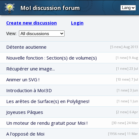
MoI discussion forum
Create new discussion
Login
View:
Détente aoutienne
[5 new] Aug 2013
Nouvelle fonction : Section(s) de volume(s)
[1 new] 9 Aug
Récupérer une image...
[1 new] 23 Jul
Animer un SVG !
[10 new] 7 Jul
Introduction à MoI3D
[1 new] 3 Jun
Les arêtes de Surface(s) en Polylignes!
[1 new] 1 Jun
Joyeuses Pâques
[2 new] 6 Apr
Un moteur de rendu gratuit pour Moi !
[30 new] 24 Mar
A l'opposé de Moi
[1956 new] 11 Mar