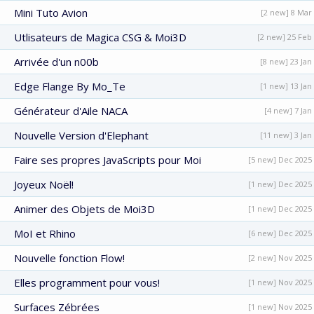
Mini Tuto Avion
[2 new] 8 Mar
Utlisateurs de Magica CSG & Moi3D
[2 new] 25 Feb
Arrivée d'un n00b
[8 new] 23 Jan
Edge Flange By Mo_Te
[1 new] 13 Jan
Générateur d'Aile NACA
[4 new] 7 Jan
Nouvelle Version d'Elephant
[11 new] 3 Jan
Faire ses propres JavaScripts pour Moi
[5 new] Dec 2025
Joyeux Noël!
[1 new] Dec 2025
Animer des Objets de Moi3D
[1 new] Dec 2025
MoI et Rhino
[6 new] Dec 2025
Nouvelle fonction Flow!
[2 new] Nov 2025
Elles programment pour vous!
[1 new] Nov 2025
Surfaces Zébrées
[1 new] Nov 2025