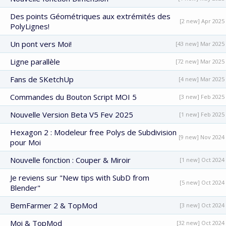
Des points Géométriques aux extrémités des
[2 new] Apr 2025
PolyLignes!
Un pont vers Moi!
[43 new] Mar 2025
Ligne parallèle
[72 new] Mar 2025
Fans de SKetchUp
[4 new] Mar 2025
Commandes du Bouton Script MOI 5
[3 new] Feb 2025
Nouvelle Version Beta V5 Fev 2025
[1 new] Feb 2025
Hexagon 2 : Modeleur free Polys de Subdivision
[9 new] Nov 2024
pour Moi
Nouvelle fonction : Couper & Miroir
[1 new] Oct 2024
Je reviens sur "New tips with SubD from
[5 new] Oct 2024
Blender"
BemFarmer 2 & TopMod
[3 new] Oct 2024
Moi & TopMod
[32 new] Oct 2024