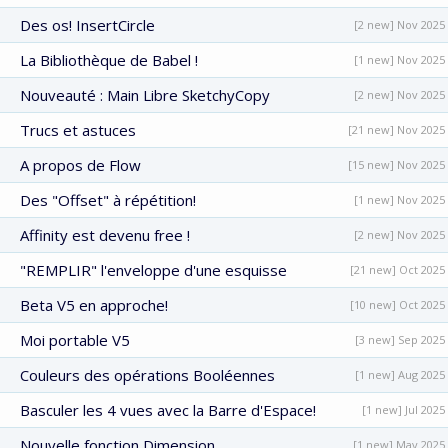
Des os! InsertCircle
[2 new] Nov 2025
La Bibliothèque de Babel !
[1 new] Nov 2025
Nouveauté : Main Libre SketchyCopy
[2 new] Nov 2025
Trucs et astuces
[21 new] Nov 2025
A propos de Flow
[15 new] Nov 2025
Des "Offset" à répétition!
[1 new] Nov 2025
Affinity est devenu free !
[2 new] Nov 2025
"REMPLIR" l'enveloppe d'une esquisse
[21 new] Oct 2025
Beta V5 en approche!
[10 new] Oct 2025
Moi portable V5
[3 new] Sep 2025
Couleurs des opérations Booléennes
[1 new] Aug 2025
Basculer les 4 vues avec la Barre d'Espace!
[1 new] Jul 2025
Nouvelle fonction Dimension
[1 new] May 2025