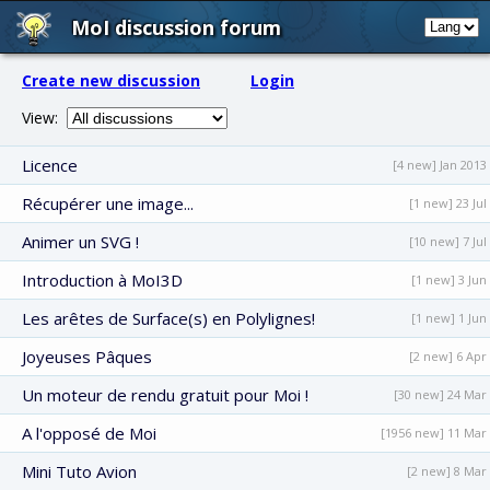
MoI discussion forum
Create new discussion
Login
View:
Licence
[4 new] Jan 2013
Récupérer une image...
[1 new] 23 Jul
Animer un SVG !
[10 new] 7 Jul
Introduction à MoI3D
[1 new] 3 Jun
Les arêtes de Surface(s) en Polylignes!
[1 new] 1 Jun
Joyeuses Pâques
[2 new] 6 Apr
Un moteur de rendu gratuit pour Moi !
[30 new] 24 Mar
A l'opposé de Moi
[1956 new] 11 Mar
Mini Tuto Avion
[2 new] 8 Mar