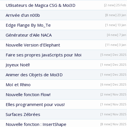
Utlisateurs de Magica CSG & Moi3D
[2 new] 25 Feb
Arrivée d'un n00b
[8 new] 23 Jan
Edge Flange By Mo_Te
[1 new] 13 Jan
Générateur d'Aile NACA
[4 new] 7 Jan
Nouvelle Version d'Elephant
[11 new] 3 Jan
Faire ses propres JavaScripts pour Moi
[5 new] Dec 2025
Joyeux Noël!
[1 new] Dec 2025
Animer des Objets de Moi3D
[1 new] Dec 2025
MoI et Rhino
[6 new] Dec 2025
Nouvelle fonction Flow!
[2 new] Nov 2025
Elles programment pour vous!
[1 new] Nov 2025
Surfaces Zébrées
[1 new] Nov 2025
Nouvelle fonction : InsertShape
[8 new] Nov 2025