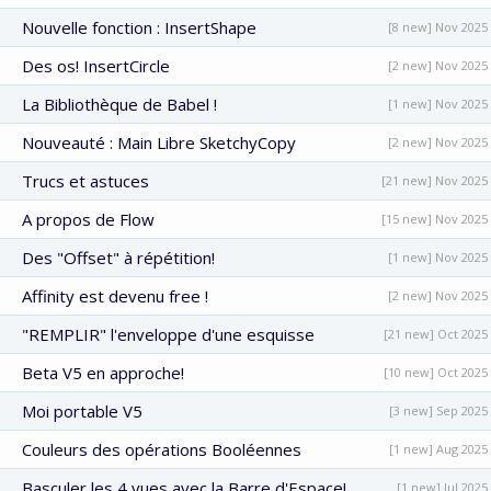
Nouvelle fonction : InsertShape
[8 new] Nov 2025
Des os! InsertCircle
[2 new] Nov 2025
La Bibliothèque de Babel !
[1 new] Nov 2025
Nouveauté : Main Libre SketchyCopy
[2 new] Nov 2025
Trucs et astuces
[21 new] Nov 2025
A propos de Flow
[15 new] Nov 2025
Des "Offset" à répétition!
[1 new] Nov 2025
Affinity est devenu free !
[2 new] Nov 2025
"REMPLIR" l'enveloppe d'une esquisse
[21 new] Oct 2025
Beta V5 en approche!
[10 new] Oct 2025
Moi portable V5
[3 new] Sep 2025
Couleurs des opérations Booléennes
[1 new] Aug 2025
Basculer les 4 vues avec la Barre d'Espace!
[1 new] Jul 2025