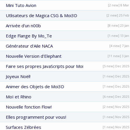
Mini Tuto Avion
[2 new] 8 Mar
Utlisateurs de Magica CSG & Moi3D
[2 new] 25 Feb
Arrivée d'un n00b
[8 new] 23 Jan
Edge Flange By Mo_Te
[1 new] 13 Jan
Générateur d'Aile NACA
[4 new] 7 Jan
Nouvelle Version d'Elephant
[11 new] 3 Jan
Faire ses propres JavaScripts pour Moi
[5 new] Dec 2025
Joyeux Noël!
[1 new] Dec 2025
Animer des Objets de Moi3D
[1 new] Dec 2025
MoI et Rhino
[6 new] Dec 2025
Nouvelle fonction Flow!
[2 new] Nov 2025
Elles programment pour vous!
[1 new] Nov 2025
Surfaces Zébrées
[1 new] Nov 2025