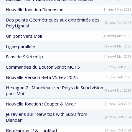
Nouvelle fonction Dimension
[1 new] May 2025
Des points Géométriques aux extrémités des
[2 new] Apr 2025
PolyLignes!
Un pont vers Moi!
[43 new] Mar 2025
Ligne parallèle
[72 new] Mar 2025
Fans de SKetchUp
[4 new] Mar 2025
Commandes du Bouton Script MOI 5
[3 new] Feb 2025
Nouvelle Version Beta V5 Fev 2025
[1 new] Feb 2025
Hexagon 2 : Modeleur free Polys de Subdivision
[9 new] Nov 2024
pour Moi
Nouvelle fonction : Couper & Miroir
[1 new] Oct 2024
Je reviens sur "New tips with SubD from
[5 new] Oct 2024
Blender"
BemFarmer 2 & TopMod
[3 new] Oct 2024