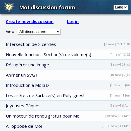
MoI discussion forum
Create new discussion
Login
View:
Intersection de 2 cercles
[1 new] Oct 2010
Nouvelle fonction : Section(s) de volume(s)
[1 new] 12:32
Récupérer une image...
[1 new] 23 Jul
Animer un SVG !
[10 new] 7 Jul
Introduction à MoI3D
[1 new] 3 Jun
Les arêtes de Surface(s) en Polylignes!
[1 new] 1 Jun
Joyeuses Pâques
[2 new] 6 Apr
Un moteur de rendu gratuit pour Moi !
[30 new] 24 Mar
A l'opposé de Moi
[1956 new] 11 Mar