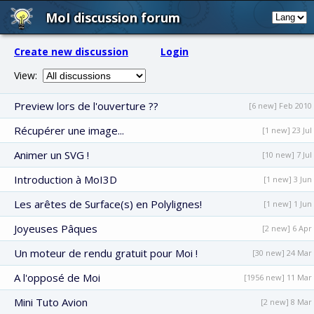
MoI discussion forum
Create new discussion
Login
View:
Preview lors de l'ouverture ??
[6 new] Feb 2010
Récupérer une image...
[1 new] 23 Jul
Animer un SVG !
[10 new] 7 Jul
Introduction à MoI3D
[1 new] 3 Jun
Les arêtes de Surface(s) en Polylignes!
[1 new] 1 Jun
Joyeuses Pâques
[2 new] 6 Apr
Un moteur de rendu gratuit pour Moi !
[30 new] 24 Mar
A l'opposé de Moi
[1956 new] 11 Mar
Mini Tuto Avion
[2 new] 8 Mar