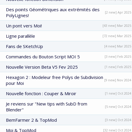
Des points Géométriques aux extrémités des
[2 new] Apr 2025
PolyLignes!
Un pont vers Moi!
[43 new] Mar 2025
Ligne parallèle
[72 new] Mar 2025
Fans de SKetchUp
[4 new] Mar 2025
Commandes du Bouton Script MOI 5
[3 new] Feb 2025
Nouvelle Version Beta V5 Fev 2025
[1 new] Feb 2025
Hexagon 2 : Modeleur free Polys de Subdivision
[9 new] Nov 2024
pour Moi
Nouvelle fonction : Couper & Miroir
[1 new] Oct 2024
Je reviens sur "New tips with SubD from
[5 new] Oct 2024
Blender"
BemFarmer 2 & TopMod
[3 new] Oct 2024
Moi & TopMod
[32 new] Oct 2024