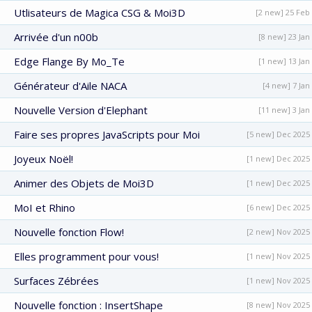
Utlisateurs de Magica CSG & Moi3D
[2 new] 25 Feb
Arrivée d'un n00b
[8 new] 23 Jan
Edge Flange By Mo_Te
[1 new] 13 Jan
Générateur d'Aile NACA
[4 new] 7 Jan
Nouvelle Version d'Elephant
[11 new] 3 Jan
Faire ses propres JavaScripts pour Moi
[5 new] Dec 2025
Joyeux Noël!
[1 new] Dec 2025
Animer des Objets de Moi3D
[1 new] Dec 2025
MoI et Rhino
[6 new] Dec 2025
Nouvelle fonction Flow!
[2 new] Nov 2025
Elles programment pour vous!
[1 new] Nov 2025
Surfaces Zébrées
[1 new] Nov 2025
Nouvelle fonction : InsertShape
[8 new] Nov 2025