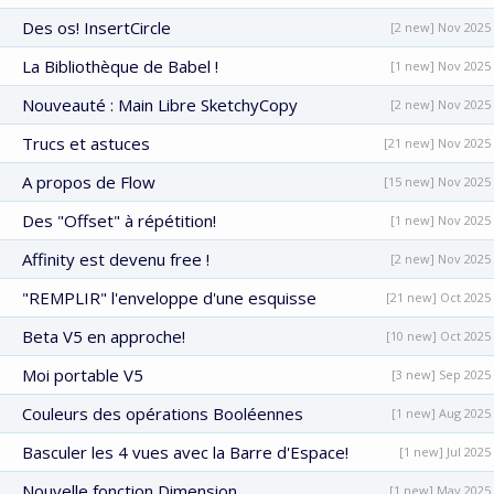
Des os! InsertCircle
[2 new] Nov 2025
La Bibliothèque de Babel !
[1 new] Nov 2025
Nouveauté : Main Libre SketchyCopy
[2 new] Nov 2025
Trucs et astuces
[21 new] Nov 2025
A propos de Flow
[15 new] Nov 2025
Des "Offset" à répétition!
[1 new] Nov 2025
Affinity est devenu free !
[2 new] Nov 2025
"REMPLIR" l'enveloppe d'une esquisse
[21 new] Oct 2025
Beta V5 en approche!
[10 new] Oct 2025
Moi portable V5
[3 new] Sep 2025
Couleurs des opérations Booléennes
[1 new] Aug 2025
Basculer les 4 vues avec la Barre d'Espace!
[1 new] Jul 2025
Nouvelle fonction Dimension
[1 new] May 2025