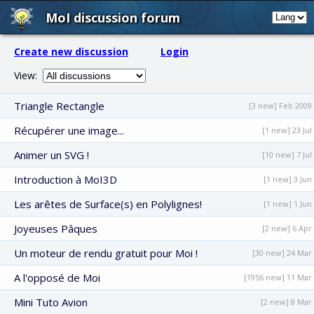
MoI discussion forum
Create new discussion
Login
View:
Triangle Rectangle
[3 new] Feb 2009
Récupérer une image...
[1 new] 23 Jul
Animer un SVG !
[10 new] 7 Jul
Introduction à MoI3D
[1 new] 3 Jun
Les arêtes de Surface(s) en Polylignes!
[1 new] 1 Jun
Joyeuses Pâques
[2 new] 6 Apr
Un moteur de rendu gratuit pour Moi !
[30 new] 24 Mar
A l'opposé de Moi
[1956 new] 11 Mar
Mini Tuto Avion
[2 new] 8 Mar