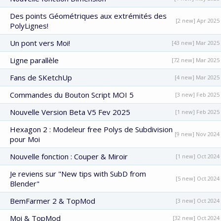
Des points Géométriques aux extrémités des
[2 new] Apr 2025
PolyLignes!
Un pont vers Moi!
[43 new] Mar 2025
Ligne parallèle
[72 new] Mar 2025
Fans de SKetchUp
[4 new] Mar 2025
Commandes du Bouton Script MOI 5
[3 new] Feb 2025
Nouvelle Version Beta V5 Fev 2025
[1 new] Feb 2025
Hexagon 2 : Modeleur free Polys de Subdivision
[9 new] Nov 2024
pour Moi
Nouvelle fonction : Couper & Miroir
[1 new] Oct 2024
Je reviens sur "New tips with SubD from
[5 new] Oct 2024
Blender"
BemFarmer 2 & TopMod
[3 new] Oct 2024
Moi & TopMod
[32 new] Oct 2024