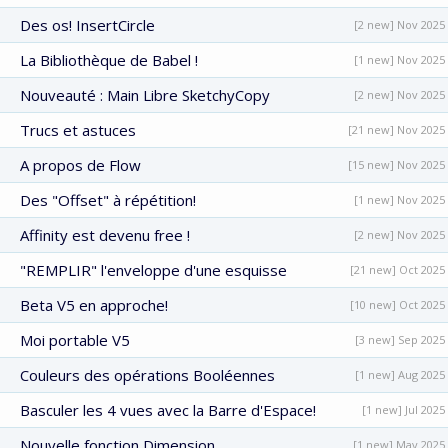
Des os! InsertCircle
[2 new] Nov 2025
La Bibliothèque de Babel !
[1 new] Nov 2025
Nouveauté : Main Libre SketchyCopy
[2 new] Nov 2025
Trucs et astuces
[21 new] Nov 2025
A propos de Flow
[15 new] Nov 2025
Des "Offset" à répétition!
[1 new] Nov 2025
Affinity est devenu free !
[2 new] Nov 2025
"REMPLIR" l'enveloppe d'une esquisse
[21 new] Oct 2025
Beta V5 en approche!
[10 new] Oct 2025
Moi portable V5
[3 new] Sep 2025
Couleurs des opérations Booléennes
[1 new] Aug 2025
Basculer les 4 vues avec la Barre d'Espace!
[1 new] Jul 2025
Nouvelle fonction Dimension
[1 new] May 2025