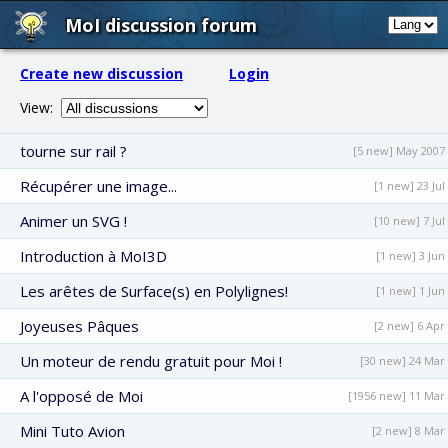
MoI discussion forum
Create new discussion
Login
View:
tourne sur rail ?
[5 new] May 2007
Récupérer une image...
[1 new] 23 Jul
Animer un SVG !
[10 new] 7 Jul
Introduction à MoI3D
[1 new] 3 Jun
Les arêtes de Surface(s) en Polylignes!
[1 new] 1 Jun
Joyeuses Pâques
[2 new] 6 Apr
Un moteur de rendu gratuit pour Moi !
[30 new] 24 Mar
A l'opposé de Moi
[1956 new] 11 Mar
Mini Tuto Avion
[2 new] 8 Mar