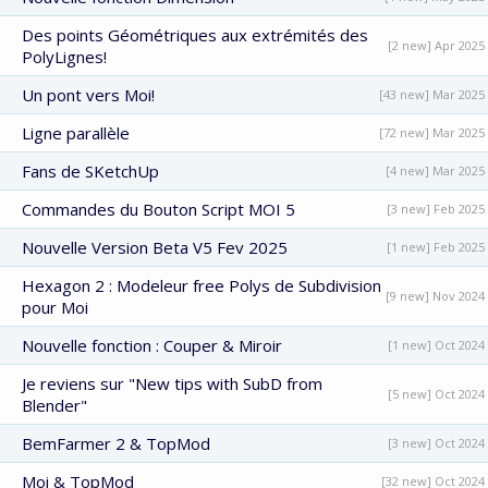
Des points Géométriques aux extrémités des
[2 new] Apr 2025
PolyLignes!
Un pont vers Moi!
[43 new] Mar 2025
Ligne parallèle
[72 new] Mar 2025
Fans de SKetchUp
[4 new] Mar 2025
Commandes du Bouton Script MOI 5
[3 new] Feb 2025
Nouvelle Version Beta V5 Fev 2025
[1 new] Feb 2025
Hexagon 2 : Modeleur free Polys de Subdivision
[9 new] Nov 2024
pour Moi
Nouvelle fonction : Couper & Miroir
[1 new] Oct 2024
Je reviens sur "New tips with SubD from
[5 new] Oct 2024
Blender"
BemFarmer 2 & TopMod
[3 new] Oct 2024
Moi & TopMod
[32 new] Oct 2024