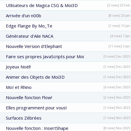
Utlisateurs de Magica CSG & Moi3D
[2 new] 25 Feb
Arrivée d'un n00b
[8 new] 23 Jan
Edge Flange By Mo_Te
[1 new] 13 Jan
Générateur d'Aile NACA
[4 new] 7 Jan
Nouvelle Version d'Elephant
[11 new] 3 Jan
Faire ses propres JavaScripts pour Moi
[5 new] Dec 2025
Joyeux Noël!
[1 new] Dec 2025
Animer des Objets de Moi3D
[1 new] Dec 2025
MoI et Rhino
[6 new] Dec 2025
Nouvelle fonction Flow!
[2 new] Nov 2025
Elles programment pour vous!
[1 new] Nov 2025
Surfaces Zébrées
[1 new] Nov 2025
Nouvelle fonction : InsertShape
[8 new] Nov 2025