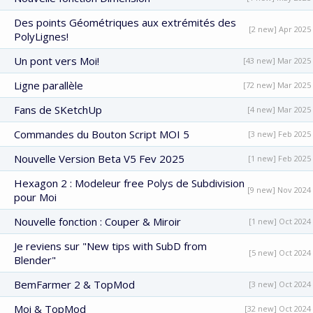
Des points Géométriques aux extrémités des
[2 new] Apr 2025
PolyLignes!
Un pont vers Moi!
[43 new] Mar 2025
Ligne parallèle
[72 new] Mar 2025
Fans de SKetchUp
[4 new] Mar 2025
Commandes du Bouton Script MOI 5
[3 new] Feb 2025
Nouvelle Version Beta V5 Fev 2025
[1 new] Feb 2025
Hexagon 2 : Modeleur free Polys de Subdivision
[9 new] Nov 2024
pour Moi
Nouvelle fonction : Couper & Miroir
[1 new] Oct 2024
Je reviens sur "New tips with SubD from
[5 new] Oct 2024
Blender"
BemFarmer 2 & TopMod
[3 new] Oct 2024
Moi & TopMod
[32 new] Oct 2024