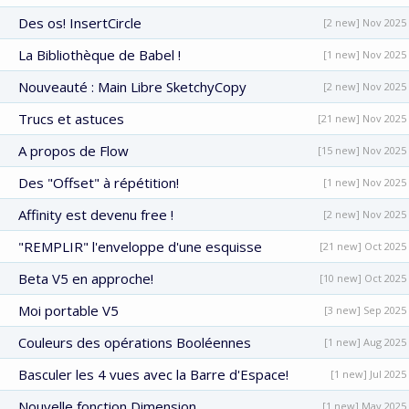
Des os! InsertCircle
[2 new] Nov 2025
La Bibliothèque de Babel !
[1 new] Nov 2025
Nouveauté : Main Libre SketchyCopy
[2 new] Nov 2025
Trucs et astuces
[21 new] Nov 2025
A propos de Flow
[15 new] Nov 2025
Des "Offset" à répétition!
[1 new] Nov 2025
Affinity est devenu free !
[2 new] Nov 2025
"REMPLIR" l'enveloppe d'une esquisse
[21 new] Oct 2025
Beta V5 en approche!
[10 new] Oct 2025
Moi portable V5
[3 new] Sep 2025
Couleurs des opérations Booléennes
[1 new] Aug 2025
Basculer les 4 vues avec la Barre d'Espace!
[1 new] Jul 2025
Nouvelle fonction Dimension
[1 new] May 2025