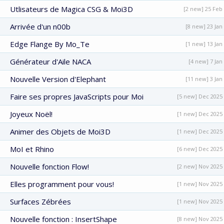
Utlisateurs de Magica CSG & Moi3D
[2 new] 25 Feb
Arrivée d'un n00b
[8 new] 23 Jan
Edge Flange By Mo_Te
[1 new] 13 Jan
Générateur d'Aile NACA
[4 new] 7 Jan
Nouvelle Version d'Elephant
[11 new] 3 Jan
Faire ses propres JavaScripts pour Moi
[5 new] Dec 2025
Joyeux Noël!
[1 new] Dec 2025
Animer des Objets de Moi3D
[1 new] Dec 2025
MoI et Rhino
[6 new] Dec 2025
Nouvelle fonction Flow!
[2 new] Nov 2025
Elles programment pour vous!
[1 new] Nov 2025
Surfaces Zébrées
[1 new] Nov 2025
Nouvelle fonction : InsertShape
[8 new] Nov 2025