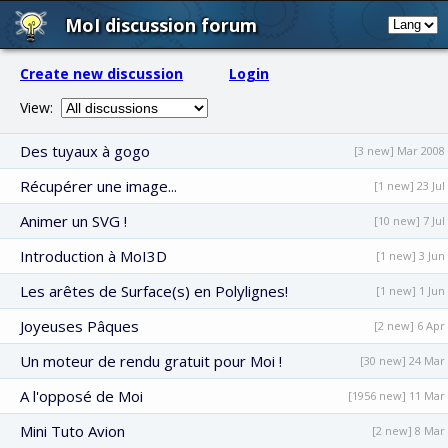
MoI discussion forum
Create new discussion
Login
View:
Des tuyaux à gogo
[3 new] Mar 2008
Récupérer une image...
[1 new] 23 Jul
Animer un SVG !
[10 new] 7 Jul
Introduction à MoI3D
[1 new] 3 Jun
Les arêtes de Surface(s) en Polylignes!
[1 new] 1 Jun
Joyeuses Pâques
[2 new] 6 Apr
Un moteur de rendu gratuit pour Moi !
[30 new] 24 Mar
A l'opposé de Moi
[1956 new] 11 Mar
Mini Tuto Avion
[2 new] 8 Mar