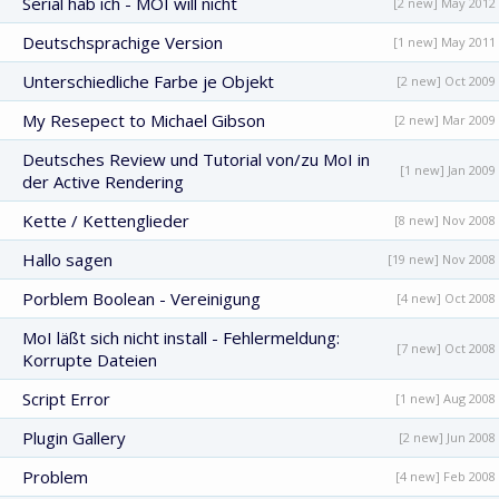
Serial hab ich - MOI will nicht
[2 new] May 2012
Deutschsprachige Version
[1 new] May 2011
Unterschiedliche Farbe je Objekt
[2 new] Oct 2009
My Resepect to Michael Gibson
[2 new] Mar 2009
Deutsches Review und Tutorial von/zu MoI in
[1 new] Jan 2009
der Active Rendering
Kette / Kettenglieder
[8 new] Nov 2008
Hallo sagen
[19 new] Nov 2008
Porblem Boolean - Vereinigung
[4 new] Oct 2008
MoI läßt sich nicht install - Fehlermeldung:
[7 new] Oct 2008
Korrupte Dateien
Script Error
[1 new] Aug 2008
Plugin Gallery
[2 new] Jun 2008
Problem
[4 new] Feb 2008