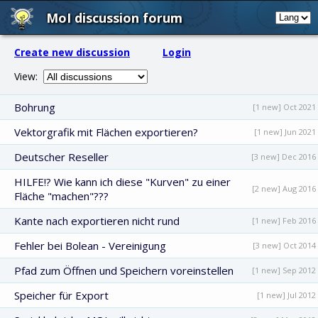
MoI discussion forum
Create new discussion
Login
View:
Bohrung
[1 new] Oct 2021
Vektorgrafik mit Flächen exportieren?
[1 new] Jun 2021
Deutscher Reseller
[3 new] Dec 2016
HILFE!? Wie kann ich diese "Kurven" zu einer
[2 new] Aug 2016
Fläche "machen"???
Kante nach exportieren nicht rund
[1 new] Feb 2016
Fehler bei Bolean - Vereinigung
[3 new] Oct 2014
Pfad zum Öffnen und Speichern voreinstellen
[1 new] Sep 2012
Speicher für Export
[1 new] Jul 2012