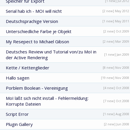
Speicher für Export
[1 new] Jul 2012
Serial hab ich - MOI will nicht
[2 new] May 2012
Deutschsprachige Version
[1 new] May 2011
Unterschiedliche Farbe je Objekt
[2 new] Oct 2009
My Resepect to Michael Gibson
[2 new] Mar 2009
Deutsches Review und Tutorial von/zu MoI in
[1 new] Jan 2009
der Active Rendering
Kette / Kettenglieder
[8 new] Nov 2008
Hallo sagen
[19 new] Nov 2008
Porblem Boolean - Vereinigung
[4 new] Oct 2008
MoI läßt sich nicht install - Fehlermeldung:
[7 new] Oct 2008
Korrupte Dateien
Script Error
[1 new] Aug 2008
Plugin Gallery
[2 new] Jun 2008