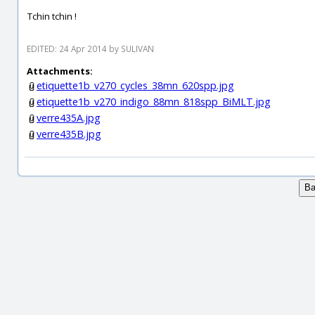
Tchin tchin !
EDITED: 24 Apr 2014 by SULIVAN
Attachments:
etiquette1b_v270_cycles_38mn_620spp.jpg
etiquette1b_v270_indigo_88mn_818spp_BiMLT.jpg
verre435A.jpg
verre435B.jpg