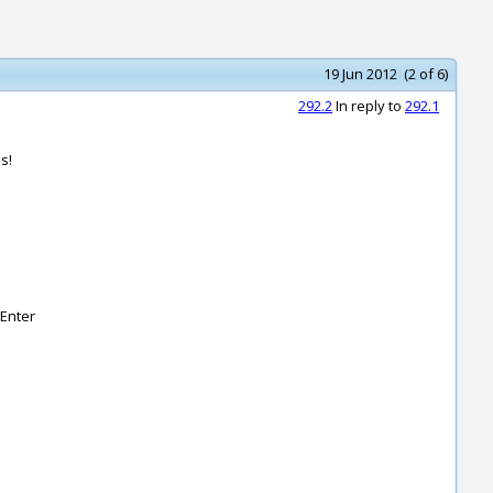
19 Jun 2012 (2 of 6)
292.2
In reply to
292.1
s!
 Enter