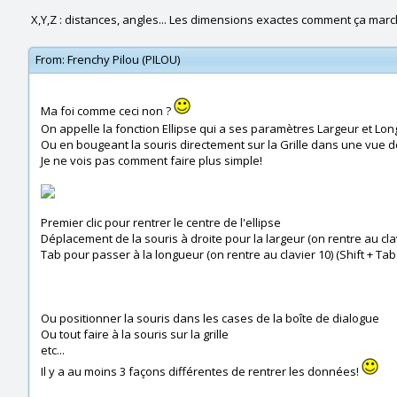
X,Y,Z : distances, angles... Les dimensions exactes comment ça marc
From:
Frenchy Pilou (PILOU)
Ma foi comme ceci non ?
On appelle la fonction Ellipse qui a ses paramètres Largeur et Lo
Ou en bougeant la souris directement sur la Grille dans une vue d
Je ne vois pas comment faire plus simple!
Premier clic pour rentrer le centre de l'ellipse
Déplacement de la souris à droite pour la largeur (on rentre au cla
Tab pour passer à la longueur (on rentre au clavier 10) (Shift + Ta
Ou positionner la souris dans les cases de la boîte de dialogue
Ou tout faire à la souris sur la grille
etc...
Il y a au moins 3 façons différentes de rentrer les données!