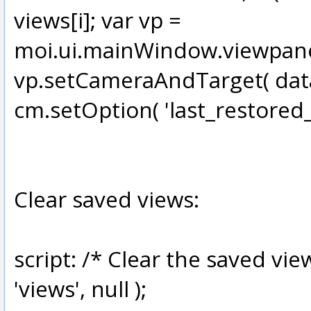
views[i]; var vp =
moi.ui.mainWindow.viewpanel
vp.setCameraAndTarget( data.
cm.setOption( 'last_restored_vi
Clear saved views:
script: /* Clear the saved v
'views', null );