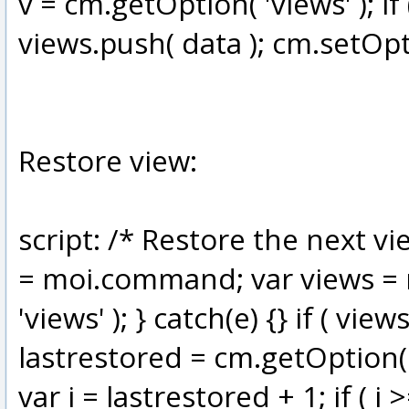
v = cm.getOption( 'views' ); if (
views.push( data ); cm.setOpti
Restore view:
script: /* Restore the next v
= moi.command; var views = n
'views' ); } catch(e) {} if ( view
lastrestored = cm.getOption( '
var i = lastrestored + 1; if ( i