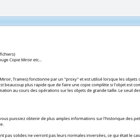
fichiers)
uge Copie Miroir etc...
roir, Trames) fonctionne par un "proxy" et est utilisé lorsque les objets on
i est beaucoup plus rapide que de faire une copie complète si l'objet est 
tion au cours des opérations sur les objets de grande taille. Le seuil de
vous puissiez obtenir de plus amples informations sur l'historique des petits
e.
nt pas solides ne verront pas leurs normales inversées, ce qui était le ca