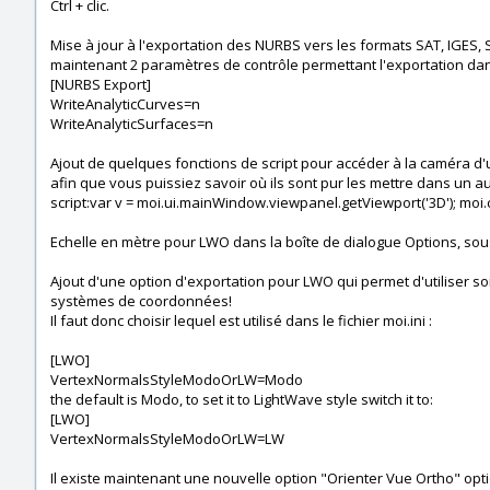
Ctrl + clic.
Mise à jour à l'exportation des NURBS vers les formats SAT, IGES, 
maintenant 2 paramètres de contrôle permettant l'exportation dans 
[NURBS Export]
WriteAnalyticCurves=n
WriteAnalyticSurfaces=n
Ajout de quelques fonctions de script pour accéder à la caméra d'un
afin que vous puissiez savoir où ils sont pur les mettre dans un a
script:var v = moi.ui.mainWindow.viewpanel.getViewport('3D'); moi.co
Echelle en mètre pour LWO dans la boîte de dialogue Options, sous
Ajout d'une option d'exportation pour LWO qui permet d'utiliser
systèmes de coordonnées!
Il faut donc choisir lequel est utilisé dans le fichier moi.ini :
[LWO]
VertexNormalsStyleModoOrLW=Modo
the default is Modo, to set it to LightWave style switch it to:
[LWO]
VertexNormalsStyleModoOrLW=LW
Il existe maintenant une nouvelle option "Orienter Vue Ortho" opti