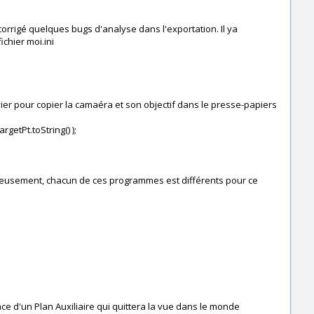
corrigé quelques bugs d'analyse dans l'exportation. Il ya
chier moi.ini
vier pour copier la camaéra et son objectif dans le presse-papiers
getPt.toString() );
reusement, chacun de ces programmes est différents pour ce
ce d'un Plan Auxiliaire qui quittera la vue dans le monde