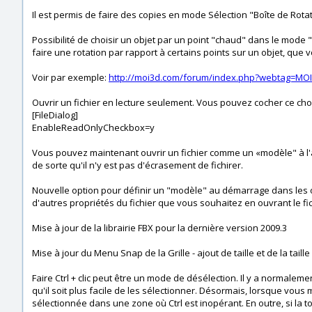
Il est permis de faire des copies en mode Sélection "Boîte de Rotat
Possibilité de choisir un objet par un point "chaud" dans le mode 
faire une rotation par rapport à certains points sur un objet, que
Voir par exemple:
http://moi3d.com/forum/index.php?webtag=MO
Ouvrir un fichier en lecture seulement. Vous pouvez cocher ce choix
[FileDialog]
EnableReadOnlyCheckbox=y
Vous pouvez maintenant ouvrir un fichier comme un «modèle" à l'aid
de sorte qu'il n'y est pas d'écrasement de fichirer.
Nouvelle option pour définir un "modèle" au démarrage dans les op
d'autres propriétés du fichier que vous souhaitez en ouvrant le f
Mise à jour de la librairie FBX pour la dernière version 2009.3
Mise à jour du Menu Snap de la Grille - ajout de taille et de la tai
Faire Ctrl + clic peut être un mode de désélection. Il y a norma
qu'il soit plus facile de les sélectionner. Désormais, lorsque vous
sélectionnée dans une zone où Ctrl est inopérant. En outre, si la 