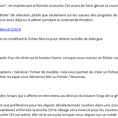
ion", en maintenant enfoncée la touche Ctrl avant de faire glisser la souri
"Bôite" de sélection, plutôt que seulement sur les saisies des poignées de 
 vous avez déjà eu à utiliser pendant la commande Rotation.
I&msg=2243.8
 en modifiant le fichier Moi.ini pour obtenir la boîte de dialogue.
e d'un clic-droit sur le bouton Ouvrir. Lorsque vous ouvrez un fichier co
tions / Général / Fichier de modèle. Cela vous permet de créer un fichier
ichier lorsque vous démarrez Moi ou Fichier / Nouveau.
lle des Snaps qui s'affiche en mini-menu au-dessus du bouton Snap de la gril
lement une préférence pour les objects désélectionnés courbes dans une z
 maintenez enfoncée la touche Ctrl le ciblage sera inversé pour les courbes
touche Ctrl est active, elle ne le sera pas lorsque vous cliquez sur un sol