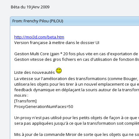
Béta du 19 JAnv 2009
From:
Frenchy Pilou (PILOU)
http://moi3d.com/beta.htm
Version française à mettre dans le dossier UI
Gestion Multi Core (gain * 20 fois plus vite en cas d'exportation de 
Gestion vitesse des gros fichiers en cas d'utilisation de fonction Bo
Liste des nouveautés
La vitesse sur l'amélioration des transformations (comme Bouger, Mi
utilisera les objets pour les tirer à un nouvel emplacement ce qu
feedback dynamique en déplaçant la souris autour de la transforma
moi.ini :
[Transform]
ProxyGenerationNumFaces=50
Un proxy n'est pas utilisé pour les petits objets de façon à ce que 
sera pas appliquées jusqu'à ce que la transformation soit complèt
Mis à jour de la commande Miroir de sorte que les objets qui ne so