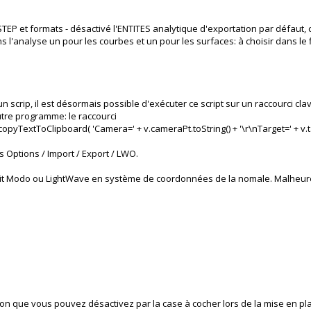
STEP et formats - désactivé l'ENTITES analytique d'exportation par défaut, 
l'analyse un pour les courbes et un pour les surfaces: à choisir dans le fi
 scrip, il est désormais possible d'exécuter ce script sur un raccourci cla
utre programme: le raccourci
pyTextToClipboard( 'Camera=' + v.cameraPt.toString() + '\r\nTarget=' + v.tar
 Options / Import / Export / LWO.
 soit Modo ou LightWave en système de coordonnées de la nomale. Malheu
on que vous pouvez désactivez par la case à cocher lors de la mise en pla