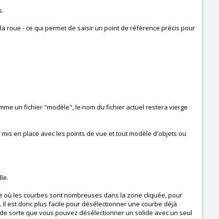
s.
la roue - ce qui permet de saisir un point de référence précis pour
mme un fichier "modèle", le nom du fichier actuel restera vierge
 mis en place avec les points de vue et tout modèle d'objets ou
le.
one où les courbes sont nombreuses dans la zone cliquée, pour
. Il est donc plus facile pour désélectionner une courbe déjà
ide de sorte que vous pouvez désélectionner un solide avec un seul