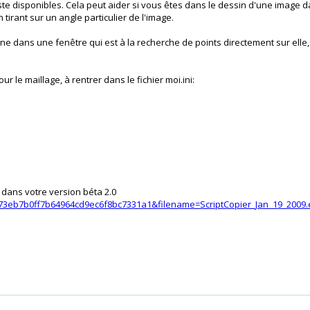
este disponibles. Cela peut aider si vous êtes dans le dessin d'une image
 tirant sur un angle particulier de l'image.
igne dans une fenêtre qui est à la recherche de points directement sur elle,
r le maillage, à rentrer dans le fichier moi.ini:
0 dans votre version béta 2.0
3eb7b0ff7b64964cd9ec6f8bc7331a1&filename=ScriptCopier_Jan_19_2009.