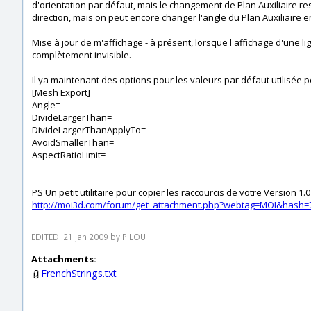
d'orientation par défaut, mais le changement de Plan Auxiliaire r
direction, mais on peut encore changer l'angle du Plan Auxiliaire en
Mise à jour de m'affichage - à présent, lorsque l'affichage d'une l
complètement invisible.
Il ya maintenant des options pour les valeurs par défaut utilisée pou
[Mesh Export]
Angle=
DivideLargerThan=
DivideLargerThanApplyTo=
AvoidSmallerThan=
AspectRatioLimit=
PS Un petit utilitaire pour copier les raccourcis de votre Version 1.
http://moi3d.com/forum/get_attachment.php?webtag=MOI&hash=7
EDITED: 21 Jan 2009 by PILOU
Attachments:
FrenchStrings.txt